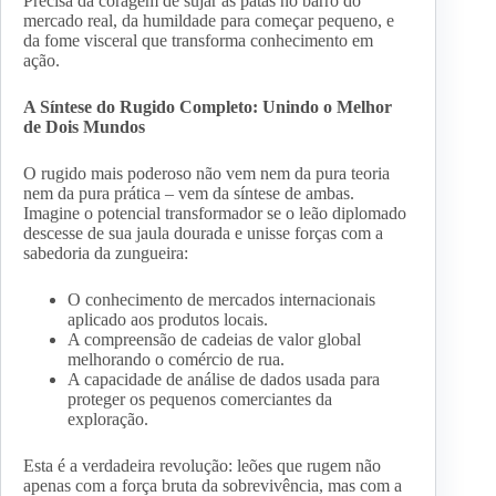
Precisa da coragem de sujar as patas no barro do
mercado real, da humildade para começar pequeno, e
da fome visceral que transforma conhecimento em
ação.
A Síntese do Rugido Completo: Unindo o Melhor
de Dois Mundos
O rugido mais poderoso não vem nem da pura teoria
nem da pura prática – vem da síntese de ambas.
Imagine o potencial transformador se o leão diplomado
descesse de sua jaula dourada e unisse forças com a
sabedoria da zungueira:
O conhecimento de mercados internacionais
aplicado aos produtos locais.
A compreensão de cadeias de valor global
melhorando o comércio de rua.
A capacidade de análise de dados usada para
proteger os pequenos comerciantes da
exploração.
Esta é a verdadeira revolução: leões que rugem não
apenas com a força bruta da sobrevivência, mas com a