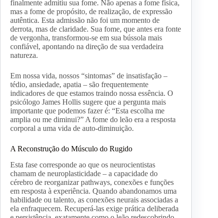
finalmente admitiu sua fome. Não apenas a fome física,
mas a fome de propósito, de realização, de expressão
autêntica. Esta admissão não foi um momento de
derrota, mas de claridade. Sua fome, que antes era fonte
de vergonha, transformou-se em sua bússola mais
confiável, apontando na direção de sua verdadeira
natureza.
Em nossa vida, nossos “sintomas” de insatisfação –
tédio, ansiedade, apatia – são frequentemente
indicadores de que estamos traindo nossa essência. O
psicólogo James Hollis sugere que a pergunta mais
importante que podemos fazer é: “Esta escolha me
amplia ou me diminui?” A fome do leão era a resposta
corporal a uma vida de auto-diminuição.
A Reconstrução do Músculo do Rugido
Esta fase corresponde ao que os neurocientistas
chamam de neuroplasticidade – a capacidade do
cérebro de reorganizar pathways, conexões e funções
em resposta à experiência. Quando abandonamos uma
habilidade ou talento, as conexões neurais associadas a
ela enfraquecem. Recuperá-las exige prática deliberada
e persistência, exatamente como o leão redescobrindo