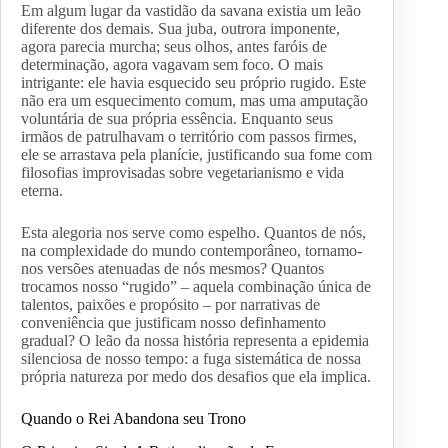
Em algum lugar da vastidão da savana existia um leão
diferente dos demais. Sua juba, outrora imponente,
agora parecia murcha; seus olhos, antes faróis de
determinação, agora vagavam sem foco. O mais
intrigante: ele havia esquecido seu próprio rugido. Este
não era um esquecimento comum, mas uma amputação
voluntária de sua própria essência. Enquanto seus
irmãos de patrulhavam o território com passos firmes,
ele se arrastava pela planície, justificando sua fome com
filosofias improvisadas sobre vegetarianismo e vida
eterna.
Esta alegoria nos serve como espelho. Quantos de nós,
na complexidade do mundo contemporâneo, tornamo-
nos versões atenuadas de nós mesmos? Quantos
trocamos nosso “rugido” – aquela combinação única de
talentos, paixões e propósito – por narrativas de
conveniência que justificam nosso definhamento
gradual? O leão da nossa história representa a epidemia
silenciosa de nosso tempo: a fuga sistemática de nossa
própria natureza por medo dos desafios que ela implica.
Quando o Rei Abandona seu Trono