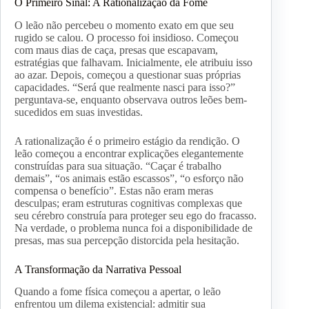
O Primeiro Sinal: A Rationalização da Fome
O leão não percebeu o momento exato em que seu
rugido se calou. O processo foi insidioso. Começou
com maus dias de caça, presas que escapavam,
estratégias que falhavam. Inicialmente, ele atribuiu isso
ao azar. Depois, começou a questionar suas próprias
capacidades. “Será que realmente nasci para isso?”
perguntava-se, enquanto observava outros leões bem-
sucedidos em suas investidas.
A rationalização é o primeiro estágio da rendição. O
leão começou a encontrar explicações elegantemente
construídas para sua situação. “Caçar é trabalho
demais”, “os animais estão escassos”, “o esforço não
compensa o benefício”. Estas não eram meras
desculpas; eram estruturas cognitivas complexas que
seu cérebro construía para proteger seu ego do fracasso.
Na verdade, o problema nunca foi a disponibilidade de
presas, mas sua percepção distorcida pela hesitação.
A Transformação da Narrativa Pessoal
Quando a fome física começou a apertar, o leão
enfrentou um dilema existencial: admitir sua