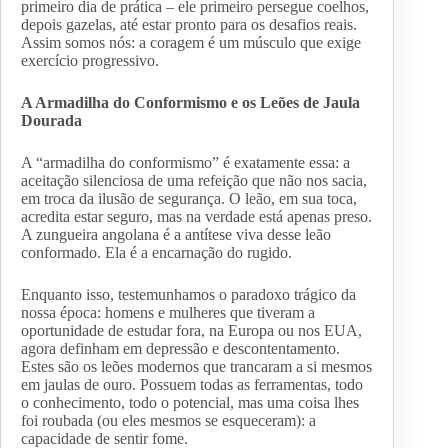
primeiro dia de prática – ele primeiro persegue coelhos,
depois gazelas, até estar pronto para os desafios reais.
Assim somos nós: a coragem é um músculo que exige
exercício progressivo.
A Armadilha do Conformismo e os Leões de Jaula
Dourada
A “armadilha do conformismo” é exatamente essa: a
aceitação silenciosa de uma refeição que não nos sacia,
em troca da ilusão de segurança. O leão, em sua toca,
acredita estar seguro, mas na verdade está apenas preso.
A zungueira angolana é a antítese viva desse leão
conformado. Ela é a encarnação do rugido.
Enquanto isso, testemunhamos o paradoxo trágico da
nossa época: homens e mulheres que tiveram a
oportunidade de estudar fora, na Europa ou nos EUA,
agora definham em depressão e descontentamento.
Estes são os leões modernos que trancaram a si mesmos
em jaulas de ouro. Possuem todas as ferramentas, todo
o conhecimento, todo o potencial, mas uma coisa lhes
foi roubada (ou eles mesmos se esqueceram): a
capacidade de sentir fome.