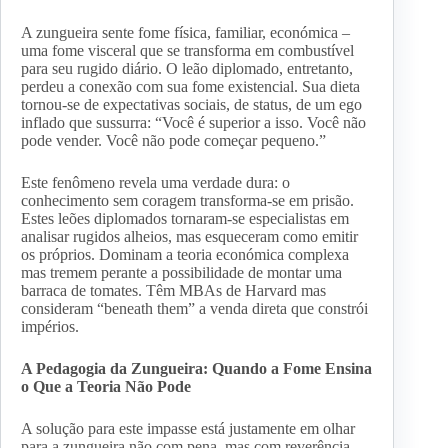
A zungueira sente fome física, familiar, económica –
uma fome visceral que se transforma em combustível
para seu rugido diário. O leão diplomado, entretanto,
perdeu a conexão com sua fome existencial. Sua dieta
tornou-se de expectativas sociais, de status, de um ego
inflado que sussurra: “Você é superior a isso. Você não
pode vender. Você não pode começar pequeno.”
Este fenômeno revela uma verdade dura: o
conhecimento sem coragem transforma-se em prisão.
Estes leões diplomados tornaram-se especialistas em
analisar rugidos alheios, mas esqueceram como emitir
os próprios. Dominam a teoria económica complexa
mas tremem perante a possibilidade de montar uma
barraca de tomates. Têm MBAs de Harvard mas
consideram “beneath them” a venda direta que constrói
impérios.
A Pedagogia da Zungueira: Quando a Fome Ensina
o Que a Teoria Não Pode
A solução para este impasse está justamente em olhar
para a zungueira não com pena, mas com reverência